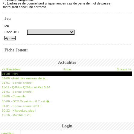
² : L'adresse de courriel sert uniquement en cas de perte de mot de passe;
merci d'en saisir une correcte.
Jeu
Jeu
Code Jeu
Fiche Joueur
Actualités
<< Précédent
Home
Suivant >>
04-28 - Hey
01-06 - Arrêt des serveurs de je...
01-01 - Bonne année !
11-11 - Q4Mon Q3Mon et Perl 5.14
01-01 - Bonne année !
07-06 - Correctifs
05-09 - GTR Revolution 0.7 est l�...
01-01 - Bonne année 2011 !
10-22 - KikoooLoL plop !
12-16 - Mumble 1.2.0
Login
Identifiant