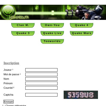
Clan M.
Own-You
Quake 4
Quake 3
Quake Live
Quake Wars
Teeworlds
Inscription
Joueur ¹
Mot de passe ¹
Nom
Prénom
Courriel ²
Captcha
¹ : Champ obligatoire.